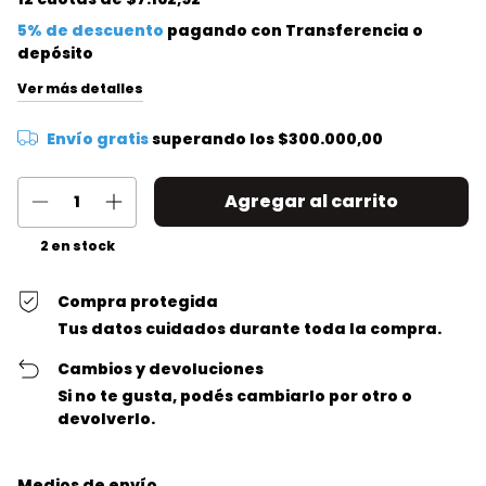
5% de descuento
pagando con Transferencia o
depósito
Ver más detalles
Envío gratis
superando los
$300.000,00
2
en stock
Compra protegida
Tus datos cuidados durante toda la compra.
Cambios y devoluciones
Si no te gusta, podés cambiarlo por otro o
devolverlo.
Entregas para el CP:
Cambiar CP
Medios de envío