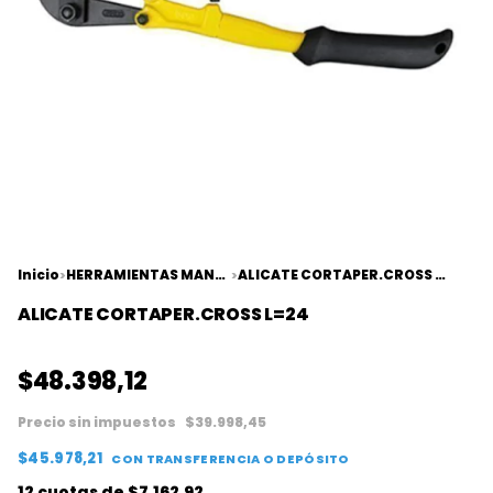
Inicio
HERRAMIENTAS MANUALES
ALICATE CORTAPER.CROSS L=24
>
>
ALICATE CORTAPER.CROSS L=24
$48.398,12
Precio sin impuestos
$39.998,45
$45.978,21
CON
TRANSFERENCIA O DEPÓSITO
12
cuotas de
$7.162,92