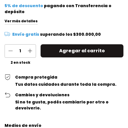
5% de descuento
pagando con Transferencia o
depósito
Ver más detalles
Envío gratis
superando los
$300.000,00
2
en stock
Compra protegida
Tus datos cuidados durante toda la compra.
Cambios y devoluciones
Si no te gusta, podés cambiarlo por otro o
devolverlo.
Entregas para el CP:
Cambiar CP
Medios de envío