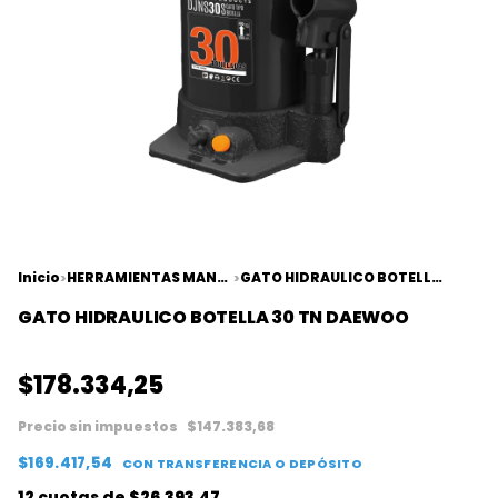
Inicio
HERRAMIENTAS MANUALES
GATO HIDRAULICO BOTELLA 30 TN DAEWOO
>
>
GATO HIDRAULICO BOTELLA 30 TN DAEWOO
$178.334,25
Precio sin impuestos
$147.383,68
$169.417,54
CON
TRANSFERENCIA O DEPÓSITO
12
cuotas de
$26.393,47