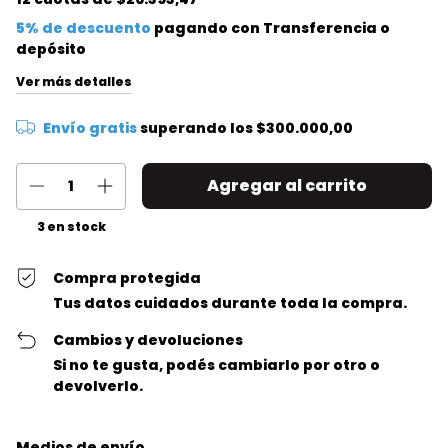
5% de descuento
pagando con Transferencia o
depósito
Ver más detalles
Envío gratis
superando los
$300.000,00
3
en stock
Compra protegida
Tus datos cuidados durante toda la compra.
Cambios y devoluciones
Si no te gusta, podés cambiarlo por otro o
devolverlo.
Entregas para el CP:
Cambiar CP
Medios de envío