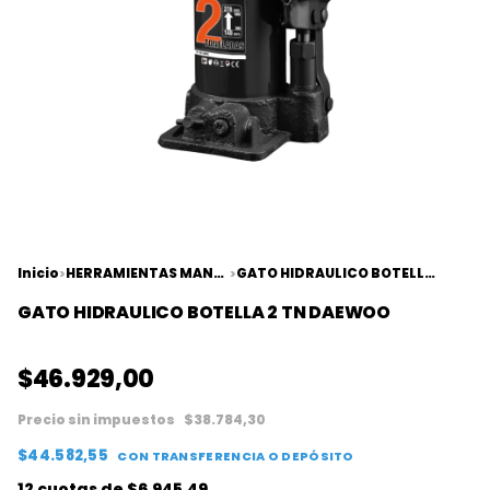
Inicio
HERRAMIENTAS MANUALES
GATO HIDRAULICO BOTELLA 2 TN DAEWOO
>
>
GATO HIDRAULICO BOTELLA 2 TN DAEWOO
$46.929,00
Precio sin impuestos
$38.784,30
$44.582,55
CON
TRANSFERENCIA O DEPÓSITO
12
cuotas de
$6.945,49