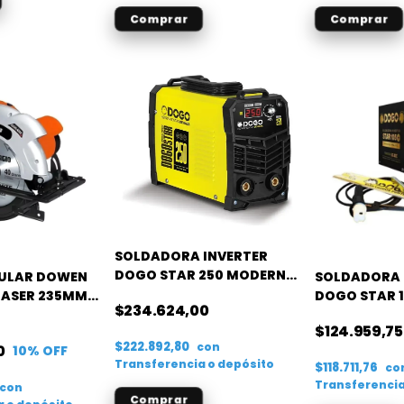
SOLDADORA INVERTER
DOGO STAR 250 MODERNA
CULAR DOWEN
SOLDADORA 
MMA.
LASER 235MM
DOGO STAR 
$234.624,00
$124.959,75
$222.892,80
con
0
10
% OFF
Transferencia o depósito
$118.711,76
co
Transferencia
con