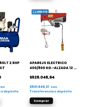
GRATIS
50LT 2.5HP
APAREJO ELECTRICO
ECT
400/800 KG.-ALZADA 12 M.
BTA
0
$528.048,64
$501.646,21
con
con
 o depósito
Transferencia o depósito