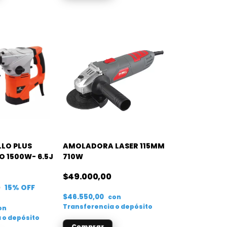
LO PLUS
AMOLADORA LASER 115MM
 1500W- 6.5J
710W
$49.000,00
0
15
% OFF
$46.550,00
con
Transferencia o depósito
on
 o depósito