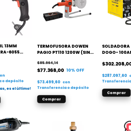
IL 13MM
TERMOFUSORA DOWEN
SOLDADORA
 RA-6055
PAGIO PT110 1200W (SIN
DOGO- 100A
BOQUILLAS)
TORCHA ALA
$85.964,14
$302.208,0
$77.368,00
10
% OFF
con
$287.097,60
a o depósito
Transferencia
$73.499,60
con
Transferencia o depósito
as, es el último!