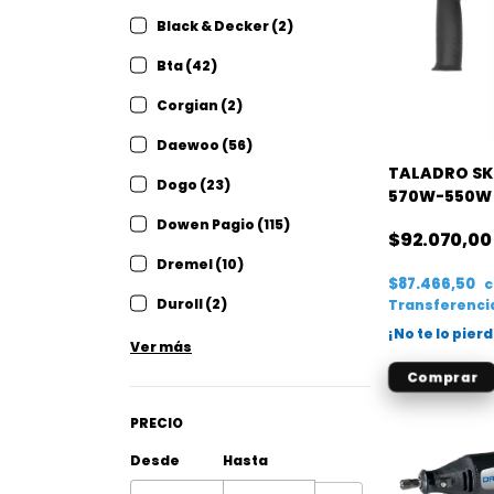
Black & Decker (2)
Bta (42)
Corgian (2)
Daewoo (56)
TALADRO SK
Dogo (23)
570W-550W
(6555)
Dowen Pagio (115)
$92.070,00
Dremel (10)
$87.466,50
Duroll (2)
Transferenci
¡No te lo pierd
Ver más
PRECIO
Desde
Hasta