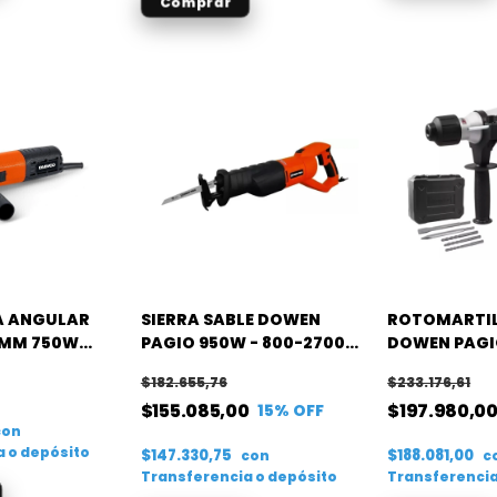
 ANGULAR
SIERRA SABLE DOWEN
ROTOMARTIL
5MM 750W
PAGIO 950W - 800-2700
DOWEN PAGIO
C
RPM
$182.655,76
$233.176,61
$155.085,00
$197.980,0
15
% OFF
con
a o depósito
$147.330,75
$188.081,00
con
c
Transferencia o depósito
Transferencia