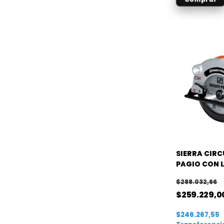
SIERRA CIR
PAGIO CON 
1800W
$288.032,66
$259.229,0
$246.267,55