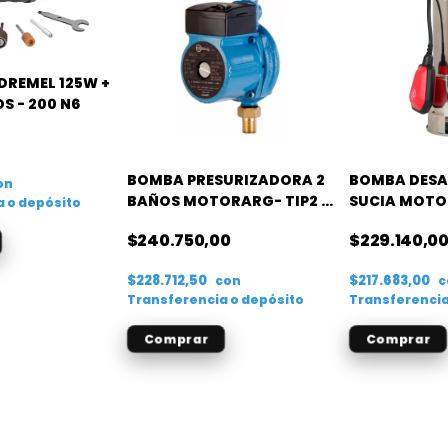
DREMEL 125W +
S - 200 N6
BOMBA PRESURIZADORA 2
BOMBA DES
on
BAÑOS MOTORARG- TIP2 -
SUCIA MOTO
a o depósito
0.40HP
SM INOX 150
$240.750,00
$229.140,0
$228.712,50
$217.683,00
con
c
Transferencia o depósito
Transferencia