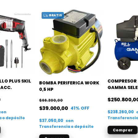
GRATIS
LO PLUS SKIL
COMPRESOR 
BOMBA PERIFERICA WORK
 ACC.
GAMMA SEL
0,5 HP
0
$250.800,0
$66.300,00
$39.000,00
41
% OFF
$238.260,00
con
a o depósito
Transferencia
$37.050,00
con
Transferencia o depósito