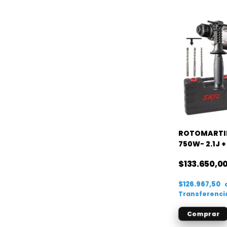
ROTOMARTIL
750W- 2.1J +
$133.650,0
$126.967,50
Transferenci