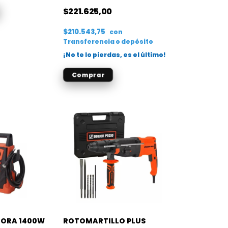
BAR- 2100W 440L/H
$221.625,00
$210.543,75
con
Transferencia o depósito
¡No te lo pierdas, es el último!
ORA 1400W
ROTOMARTILLO PLUS