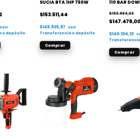
SUCIA BTA 1HP 750W
110 BAR DOW
$163.864,63
2
$153.511,44
$147.478,0
$145.835,87
con
con
a o depósito
Transferencia o depósito
$140.104,10
c
Transferencia