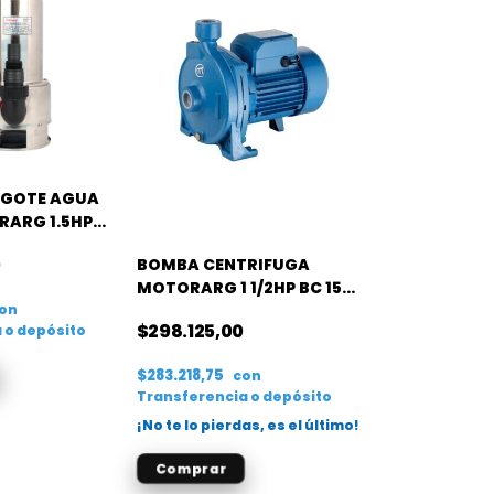
AGOTE AGUA
RARG 1.5HP
0
BOMBA CENTRIFUGA
MOTORARG 1 1/2HP BC 150
on
M
$298.125,00
 o depósito
$283.218,75
con
Transferencia o depósito
¡No te lo pierdas, es el último!