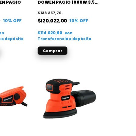
EN PAGIO
DOWEN PAGIO 1000W 3.5J
CON ACCESORIOS
$133.357,70
0
$120.022,00
10
% OFF
10
% OFF
$114.020,90
on
con
 o depósito
Transferencia o depósito