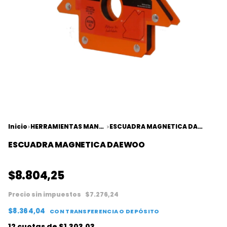
Inicio
HERRAMIENTAS MANUALES
ESCUADRA MAGNETICA DAEWOO
>
>
ESCUADRA MAGNETICA DAEWOO
$8.804,25
Precio sin impuestos
$7.276,24
$8.364,04
CON
TRANSFERENCIA O DEPÓSITO
12
cuotas de
$1.303,03