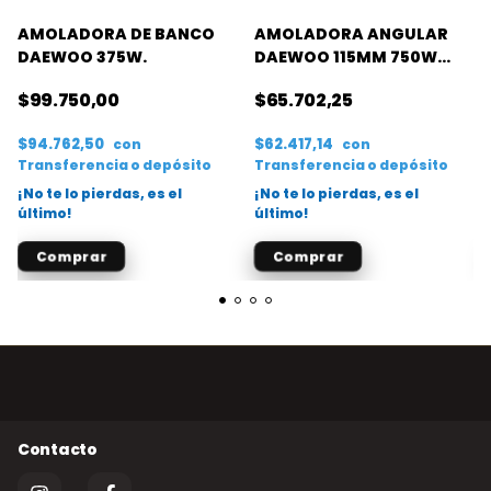
AMOLADORA DE BANCO
AMOLADORA ANGULAR
DAEWOO 375W.
DAEWOO 115MM 750W
DAAG115-75 C
$99.750,00
$65.702,25
$94.762,50
$62.417,14
con
con
Transferencia o depósito
Transferencia o depósito
¡No te lo pierdas, es el
¡No te lo pierdas, es el
último!
último!