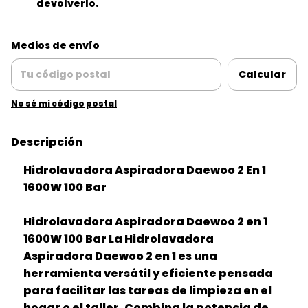
devolverlo.
Entregas para el CP:
Cambiar CP
Medios de envío
Calcular
No sé mi código postal
Descripción
Hidrolavadora Aspiradora Daewoo 2 En 1
1600W 100 Bar
Hidrolavadora Aspiradora Daewoo 2 en 1
1600W 100 Bar La Hidrolavadora
Aspiradora Daewoo 2 en 1 es una
herramienta versátil y eficiente pensada
para facilitar las tareas de limpieza en el
hogar o el taller. Combina la potencia de