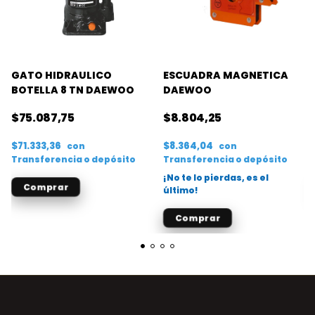
GATO HIDRAULICO
ESCUADRA MAGNETICA
BOTELLA 8 TN DAEWOO
DAEWOO
$75.087,75
$8.804,25
$71.333,36
$8.364,04
con
con
Transferencia o depósito
Transferencia o depósito
¡No te lo pierdas, es el
último!