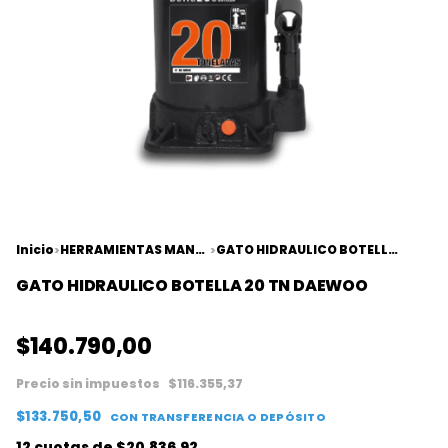
Inicio
HERRAMIENTAS MANUALES
GATO HIDRAULICO BOTELLA 20 TN DAEWOO
>
>
GATO HIDRAULICO BOTELLA 20 TN DAEWOO
$140.790,00
Precio sin impuestos
$116.355,37
$133.750,50
CON
TRANSFERENCIA O DEPÓSITO
12
cuotas de
$20.836,92