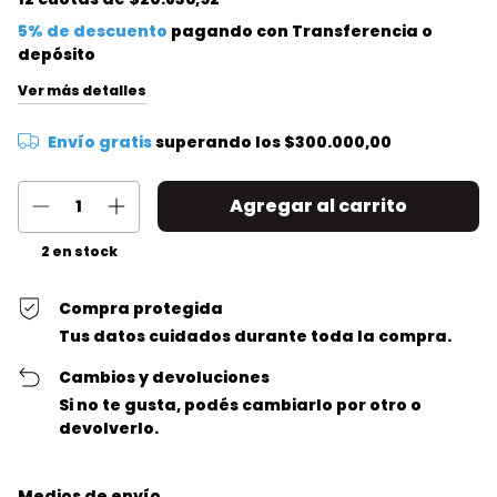
5% de descuento
pagando con Transferencia o
depósito
Ver más detalles
Envío gratis
superando los
$300.000,00
2
en stock
Compra protegida
Tus datos cuidados durante toda la compra.
Cambios y devoluciones
Si no te gusta, podés cambiarlo por otro o
devolverlo.
Entregas para el CP:
Cambiar CP
Medios de envío