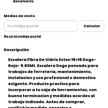
devolverlo.
Entregas para el CP:
Cambiar CP
Medios de envío
Calcular
No sé mi código postal
Descripción
Escalera Fibra De Vidrio Exten 16+16 Dogo-
Roja- 9.60Mt. Escalera Dogo pensado para
trabajos de ferreteria, mantenimiento,
instalacion y uso profesional o domestico
exigente. Producto practico para
incorporar a tu caja de herramientas, con
buena terminacion y medidas acordes al
trabajo indicado. Antes de comprar,
verificá la medida, encastre o