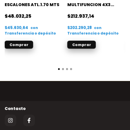
ESCALONES ATL.1.70 MTS
MULTIFUNCION 4X3
CROSSMAN
$48.032,25
$212.937,14
$45.630,64
$202.290,28
con
con
Transferencia o depósito
Transferencia o depósito