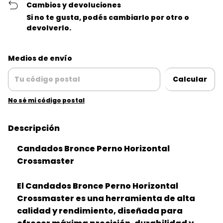
Cambios y devoluciones
Si no te gusta, podés cambiarlo por otro o
devolverlo.
Entregas para el CP:
Cambiar CP
Medios de envío
Calcular
No sé mi código postal
Descripción
Candados Bronce Perno Horizontal
Crossmaster
El Candados Bronce Perno Horizontal
Crossmaster es una herramienta de alta
calidad y rendimiento, diseñada para