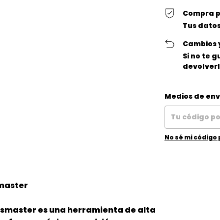
Compra p
Tus datos
Cambios 
Si no te 
devolverl
Entregas para el
Medios de env
No sé mi código 
master
smaster es una herramienta de alta