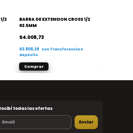
1/2
BARRA DE EXTENSION CROSS 1/2
BARRA DE EXT
63.5MM
$4.008,73
$2.346,15
$3.808,29
$2.228,84
con
Transferencia o
con
depósito
depósito
Recibí todas las ofertas