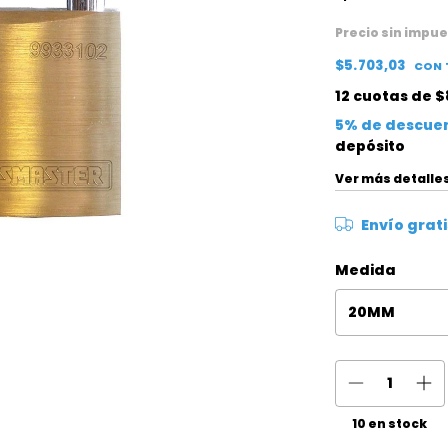
Precio sin impu
$5.703,03
CON
12
cuotas de
$
5% de descue
depósito
Ver más detalle
Envío grati
Medida
10
en stock