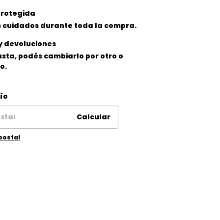
rotegida
 cuidados durante toda la compra.
y devoluciones
gusta, podés cambiarlo por otro o
o.
 CP:
Cambiar CP
ío
Calcular
postal