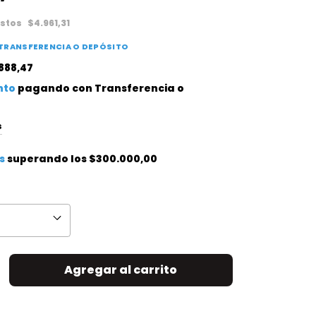
estos
$4.961,31
TRANSFERENCIA O DEPÓSITO
888,47
nto
pagando con Transferencia o
s
s
superando los
$300.000,00