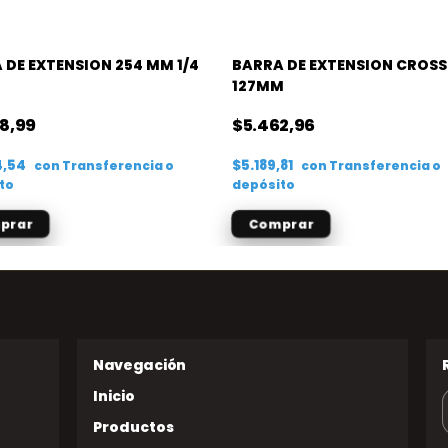
 DE EXTENSION 254 MM 1/4
BARRA DE EXTENSION CROSS 
127MM
8,99
$5.462,96
4,54
$5.189,81
con
Transferencia o
con
Transferencia o
to
depósito
Inicio
Productos