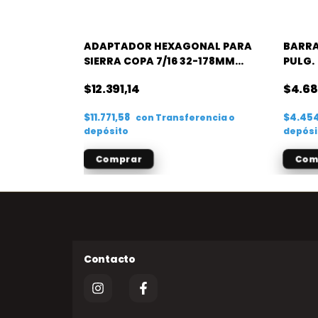
CROSS 1/2
ADAPTADOR HEXAGONAL PARA
BARRA
SIERRA COPA 7/16 32-178MM
PULG.
CROSS
$12.391,14
$4.68
$11.771,58
$4.45
rencia o
con
Transferencia o
depósito
depósi