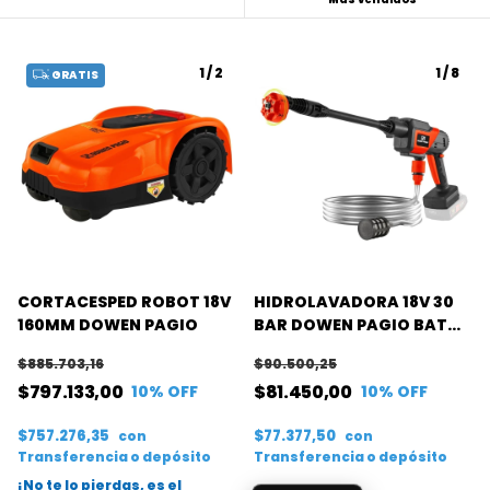
1
/
2
1
/
8
GRATIS
CORTACESPED ROBOT 18V
HIDROLAVADORA 18V 30
160MM DOWEN PAGIO
BAR DOWEN PAGIO BAT
FLEX ONE (S/B)
$885.703,16
$90.500,25
$797.133,00
$81.450,00
10
% OFF
10
% OFF
$757.276,35
$77.377,50
con
con
Transferencia o depósito
Transferencia o depósito
¡No te lo pierdas, es el