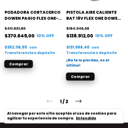
PODADORA CORTACERCO
PISTOLA AIRE CALIENTE
DOWEN PAGIO FLEX ONE-
BAT 18V FLEX ONE DOWEN
S/BAT 18V LITIO
PAGIO
$411.831,80
$154.346,38
$370.649,00
$138.912,00
10
% OFF
10
% OFF
$352.116,55
$131.966,40
con
con
Transferencia o depósito
Transferencia o depósito
¡No te lo pierdas, es el
último!
1
/
2
Al navegar por este sitio
aceptás el uso de cookies
para
agilizar tu experiencia de compra.
Entendido