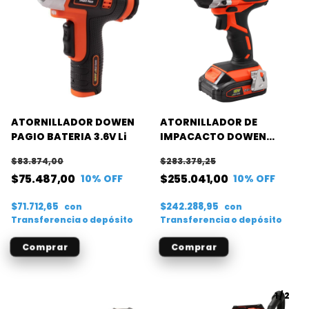
ATORNILLADOR DOWEN
ATORNILLADOR DE
PAGIO BATERIA 3.6V Li
IMPACACTO DOWEN
PAGIO 18V FLEX ONE (C+B)
$83.874,00
$283.379,25
$75.487,00
$255.041,00
10
% OFF
10
% OFF
$71.712,65
$242.288,95
con
con
Transferencia o depósito
Transferencia o depósito
1
/
2