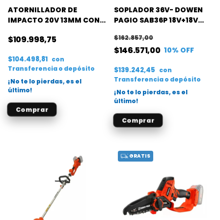
ATORNILLADOR DE
SOPLADOR 36V- DOWEN
IMPACTO 20V 13MM CON
PAGIO SAB36P 18V+18V
PERCUTOR+MALETIN+2
FLEX ONE(S/B)
$162.857,00
$109.998,75
BAT.
$146.571,00
10
% OFF
$104.498,81
con
Transferencia o depósito
$139.242,45
con
Transferencia o depósito
¡No te lo pierdas, es el
último!
¡No te lo pierdas, es el
último!
GRATIS