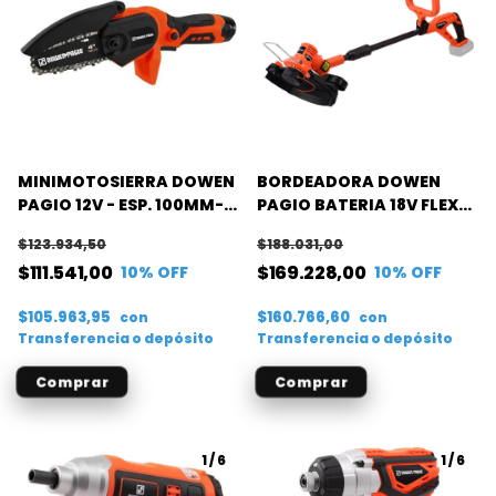
MINIMOTOSIERRA DOWEN
BORDEADORA DOWEN
PAGIO 12V - ESP. 100MM-
PAGIO BATERIA 18V FLEX
P. 1/4 (CARG+BAT)
ONE (S/B)
$123.934,50
$188.031,00
$111.541,00
$169.228,00
10
% OFF
10
% OFF
$105.963,95
$160.766,60
con
con
Transferencia o depósito
Transferencia o depósito
1
/
6
1
/
6