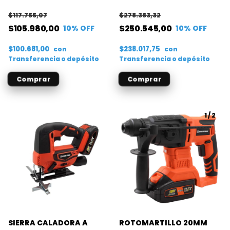
FLEX ONE
$117.755,07
$278.383,32
$105.980,00
$250.545,00
10
% OFF
10
% OFF
$100.681,00
$238.017,75
con
con
Transferencia o depósito
Transferencia o depósito
1
/
2
SIERRA CALADORA A
ROTOMARTILLO 20MM