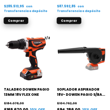
$285.513,95
$87.592,85
con
con
Transferencia o depósito
Transferencia o depósito
1
/
2
TALADRO DOWEN PAGIO
SOPLADOR ASPIRADOR
13MM 18V FLEX ONE
18V- DOWEN PAGIO S/BAT
FLEX ONE
$184.078,09
$104.762,06
$165.670,00
$94.286,00
10
% OFF
10
% OFF