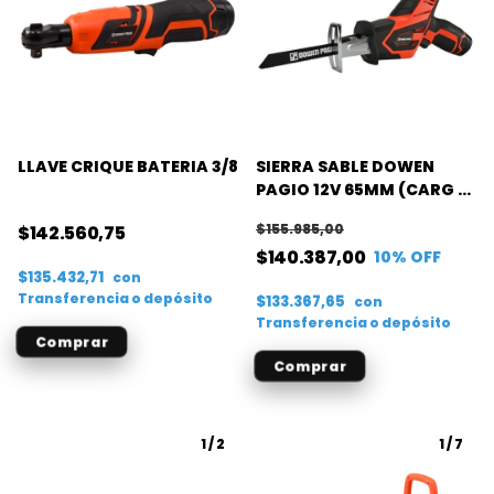
LLAVE CRIQUE BATERIA 3/8
SIERRA SABLE DOWEN
PAGIO 12V 65MM (CARG +
BAT)
$155.985,00
$142.560,75
$140.387,00
10
% OFF
$135.432,71
con
Transferencia o depósito
$133.367,65
con
Transferencia o depósito
1
/
2
1
/
7