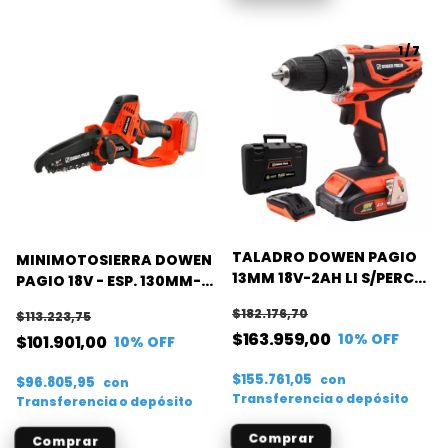
1
/
7
TALADRO DOWEN PAGIO
MINIMOTOSIERRA DOWEN
13MM 18V-2AH LI S/PERC
PAGIO 18V - ESP. 130MM-
FLEX ONE (C+B)
P. 1/4 FLEX ONE (S/B)
$182.176,70
$113.223,75
$163.959,00
10
% OFF
$101.901,00
10
% OFF
$155.761,05
con
$96.805,95
con
Transferencia o depósito
Transferencia o depósito