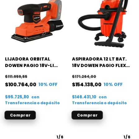
LIJADORA ORBITAL
ASPIRADORA 12 LT BAT.
DOWEN PAGIO 18V-LI
18V DOWEN PAGIO FLEX
90X187 FLEX ONE (S/B)
ONE (S/B)
$111.959,55
$171.264,00
$100.764,00
$154.138,00
10
% OFF
10
% OFF
$95.725,80
$146.431,10
con
con
Transferencia o depósito
Transferencia o depósito
1
/
6
1
/
6