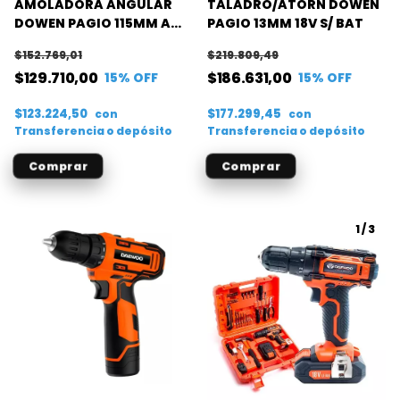
AMOLADORA ANGULAR
TALADRO/ATORN DOWEN
DOWEN PAGIO 115MM A
PAGIO 13MM 18V S/ BAT
BAT. ANTIVIBRATORIO
$152.769,01
$219.809,49
$129.710,00
$186.631,00
15
% OFF
15
% OFF
$123.224,50
$177.299,45
con
con
Transferencia o depósito
Transferencia o depósito
1
/
3