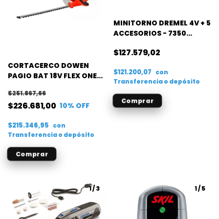
MINITORNO DREMEL 4V + 5
ACCESORIOS - 7350
BATERIA LITIO
$127.579,02
CORTACERCO DOWEN
$121.200,07
con
PAGIO BAT 18V FLEX ONE
Transferencia o depósito
(S/B)
$251.867,66
$226.681,00
10
% OFF
$215.346,95
con
Transferencia o depósito
1
/
3
1
/
5