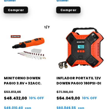
último!
último!
1
/
7
MINITORNO DOWEN
INFLADOR PORTATIL 12V
PAGIO 3.6V + 32ACC.
DOWEN PAGIO 160PSI-DI
$53.813,65
$71.166,00
$48.432,00
$64.049,00
10
% OFF
10
% OFF
$46.010,40
$60.846,55
con
con