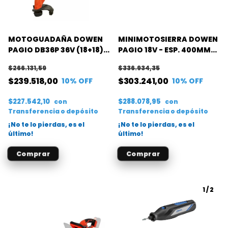
MOTOGUADAÑA DOWEN
MINIMOTOSIERRA DOWEN
PAGIO DB36P 36V (18+18) -
PAGIO 18V - ESP. 400MM-
114 HP FLEX ONE (SIN BAT)
P. 1/4 FLEX ONE (S/B)
$266.131,59
$336.934,35
$239.518,00
$303.241,00
10
% OFF
10
% OFF
$227.542,10
$288.078,95
con
con
Transferencia o depósito
Transferencia o depósito
¡No te lo pierdas, es el
¡No te lo pierdas, es el
último!
último!
1
/
2