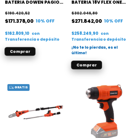
BATERIA DOWEN PAGIO
BATERIA 18V FLEX ONE
18V FLEX ONE
DOWEN PAGIO
$190.420,52
$302.046,80
$171.378,00
$271.842,00
10
% OFF
10
% OFF
$162.809,10
$258.249,90
con
con
Transferencia o depósito
Transferencia o depósito
¡No te lo pierdas, es el
último!
GRATIS