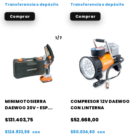
Transferencia o depósito
Transferencia o depósito
1
/
7
MINIMOTOSIERRA
COMPRESOR 12V DAEWOO
DAEWOO 20V - ESP.
CON LINTERNA
102MM- P. 1/4
$131.403,75
$52.668,00
$124.833,56
$50.034,60
con
con