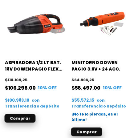
ASPIRADORA 1/2 LT BAT.
MINITORNO DOWEN
18V DOWEN PAGIO FLEX
PAGIO 3.6V + 24 ACC.
ONE (S/B)
$118.109,25
$64.996,25
$106.298,00
$58.497,00
10
% OFF
10
% OFF
$100.983,10
$55.572,15
con
con
Transferencia o depósito
Transferencia o depósito
¡No te lo pierdas, es el
último!