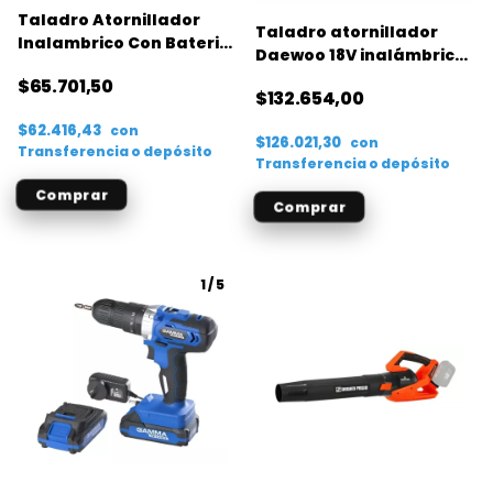
Taladro Atornillador
Taladro atornillador
Inalambrico Con Bateria
Daewoo 18V inalámbrico
12 Con Torque Naranja 50
maletí­n y 56 accesorios
$65.701,50
hz + Accesorios
$132.654,00
$62.416,43
con
$126.021,30
con
Transferencia o depósito
Transferencia o depósito
1
/
5