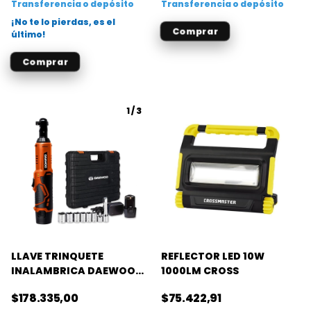
Transferencia o depósito
Transferencia o depósito
¡No te lo pierdas, es el
último!
1
/
3
LLAVE TRINQUETE
REFLECTOR LED 10W
INALAMBRICA DAEWOO
1000LM CROSS
12V - 3/8- 47NM
$178.335,00
$75.422,91