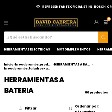
REPRESENTANTE OFICIAL STIHL, BOSCH, CROSSMASTER
0
HERRAMIENTAS ELECTRICAS
MOTOIMPLEMENTOS
HERRAMI
Inicio
breadcrumbs.product-category
HERRAMIENTAS A BATERIA
>
>
>
breadcrumbs.taladros-atornilladores
HERRAMIENTAS A
BATERIA
80 productos
Ordenar por:
Filtrar
Más vendidos