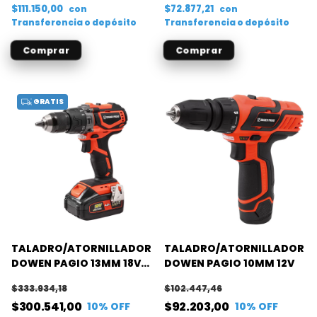
$111.150,00
$72.877,21
con
con
Transferencia o depósito
Transferencia o depósito
GRATIS
TALADRO/ATORNILLADOR
TALADRO/ATORNILLADOR
DOWEN PAGIO 13MM 18V
DOWEN PAGIO 10MM 12V
BRUSHLESS
$333.934,18
$102.447,46
$300.541,00
$92.203,00
10
% OFF
10
% OFF