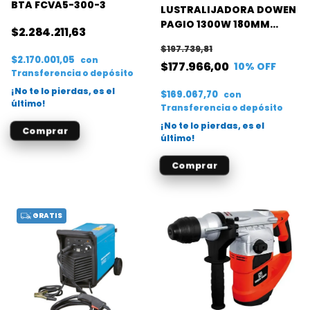
BTA FCVA5-300-3
LUSTRALIJADORA DOWEN
PAGIO 1300W 180MM
$2.284.211,63
M/GOMA NEGRO- 1000-
$197.739,81
3600RPM
$2.170.001,05
con
$177.966,00
10
% OFF
Transferencia o depósito
¡No te lo pierdas, es el
$169.067,70
con
último!
Transferencia o depósito
¡No te lo pierdas, es el
último!
GRATIS