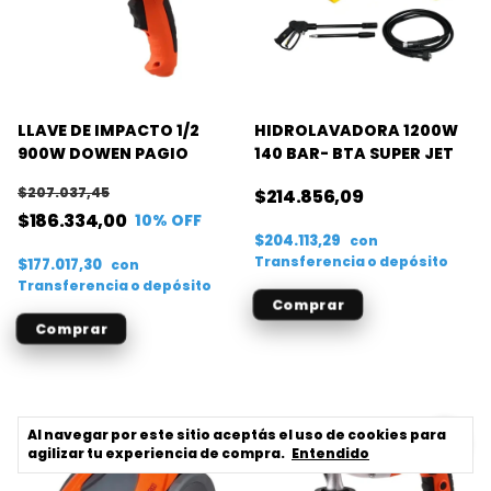
LLAVE DE IMPACTO 1/2
HIDROLAVADORA 1200W
900W DOWEN PAGIO
140 BAR- BTA SUPER JET
$207.037,45
$214.856,09
$186.334,00
10
% OFF
$204.113,29
con
Transferencia o depósito
$177.017,30
con
Transferencia o depósito
Al navegar por este sitio
aceptás el uso de cookies
para
agilizar tu experiencia de compra.
Entendido