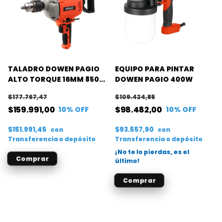
TALADRO DOWEN PAGIO
EQUIPO PARA PINTAR
ALTO TORQUE 16MM 850W
DOWEN PAGIO 400W
(MAGNUM)
$177.767,47
$109.424,85
$159.991,00
$98.482,00
10
% OFF
10
% OFF
$151.991,45
$93.557,90
con
con
Transferencia o depósito
Transferencia o depósito
¡No te lo pierdas, es el
último!