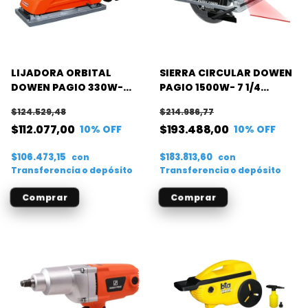
LIJADORA ORBITAL
SIERRA CIRCULAR DOWEN
DOWEN PAGIO 330W-
PAGIO 1500W- 7 1/4
115X230MM
184MM- C/GUIA LASER
$124.529,48
$214.986,77
$112.077,00
$193.488,00
10
% OFF
10
% OFF
$106.473,15
$183.813,60
con
con
Transferencia o depósito
Transferencia o depósito