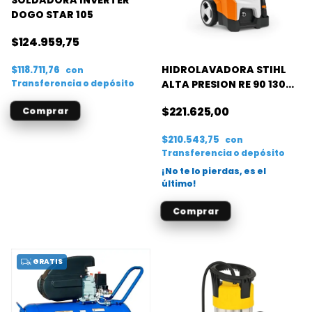
DOGO STAR 105
$124.959,75
HIDROLAVADORA STIHL
$118.711,76
con
Transferencia o depósito
ALTA PRESION RE 90 130
BAR- 2100W 440L/H
$221.625,00
$210.543,75
con
Transferencia o depósito
¡No te lo pierdas, es el
último!
GRATIS