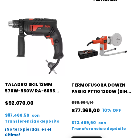
TALADRO SKIL 13MM
TERMOFUSORA DOWEN
570W-550W RA-6055
PAGIO PT110 1200W (SIN
(6555)
BOQUILLAS)
$92.070,00
$85.964,14
$77.368,00
10
% OFF
$87.466,50
con
Transferencia o depósito
$73.499,60
con
Transferencia o depósito
¡No te lo pierdas, es el
último!