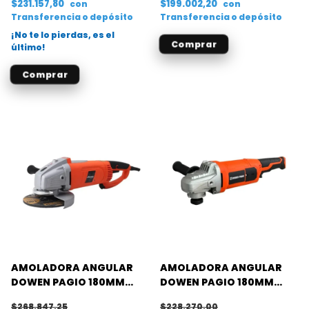
$231.157,80
$199.002,20
con
con
Transferencia o depósito
Transferencia o depósito
¡No te lo pierdas, es el
último!
AMOLADORA ANGULAR
AMOLADORA ANGULAR
DOWEN PAGIO 180MM
DOWEN PAGIO 180MM
2300W (MAGNUM)
2100W
$268.847,25
$228.270,00