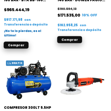
-10L/M (ALTA PRESION)
7,0L/M
$190.594,13
$965.444,19
$171.535,00
10
% OFF
$917.171,98
con
Transferencia o depósito
$162.958,25
con
Transferencia o depósito
¡No te lo pierdas, es el
último!
GRATIS
COMPRESOR 300LT 5.5HP