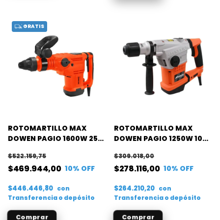
GRATIS
ROTOMARTILLO MAX
ROTOMARTILLO MAX
DOWEN PAGIO 1600W 25J
DOWEN PAGIO 1250W 10J
(MAGNUM)
(MAGNUM)
$522.159,75
$309.018,00
$469.944,00
$278.116,00
10
% OFF
10
% OFF
$446.446,80
$264.210,20
con
con
Transferencia o depósito
Transferencia o depósito