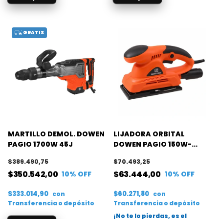
GRATIS
MARTILLO DEMOL. DOWEN
LIJADORA ORBITAL
PAGIO 1700W 45J
DOWEN PAGIO 150W-
90x187MM
$389.490,75
$70.493,25
$350.542,00
$63.444,00
10
% OFF
10
% OFF
$333.014,90
$60.271,80
con
con
Transferencia o depósito
Transferencia o depósito
¡No te lo pierdas, es el