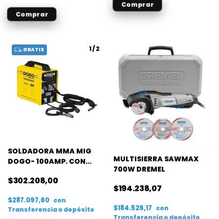
1
/
2
GRATIS
SOLDADORA MMA MIG
MULTISIERRA SAWMAX
DOGO- 100AMP. CON
700W DREMEL
TORCHA ALAMBRE FLUX
$302.208,00
$194.238,07
$287.097,60
con
$184.526,17
con
Transferencia o depósito
Transferencia o depósito