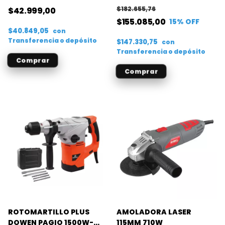
DAAG115-75C
RPM
$182.655,76
$42.999,00
$155.085,00
15
% OFF
$40.849,05
con
Transferencia o depósito
$147.330,75
con
Transferencia o depósito
ROTOMARTILLO PLUS
AMOLADORA LASER
DOWEN PAGIO 1500W-
115MM 710W