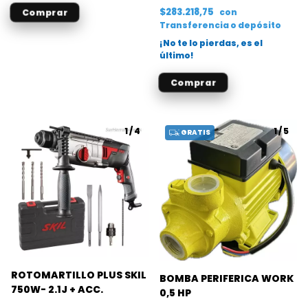
$283.218,75
con
Transferencia o depósito
¡No te lo pierdas, es el
último!
1
/
4
1
/
5
GRATIS
ROTOMARTILLO PLUS SKIL
BOMBA PERIFERICA WORK
750W- 2.1J + ACC.
0,5 HP