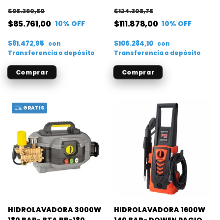
1050W
1250W
$95.290,50
$124.308,75
$85.761,00
$111.878,00
10
% OFF
10
% OFF
$81.472,95
$106.284,10
con
con
Transferencia o depósito
Transferencia o depósito
GRATIS
HIDROLAVADORA 3000W
HIDROLAVADORA 1600W
180 BAR- BTA BB-180
140 BAR- DOWEN PAGIO