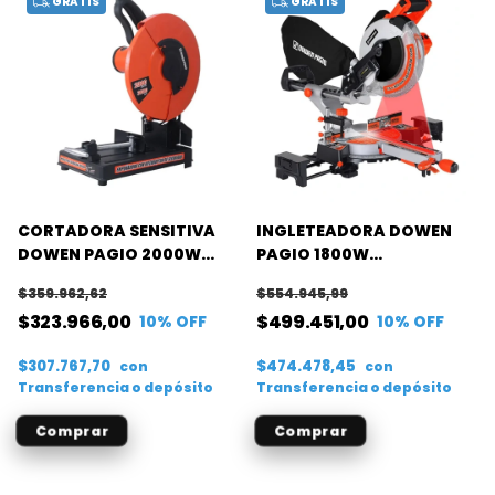
GRATIS
GRATIS
CORTADORA SENSITIVA
INGLETEADORA DOWEN
DOWEN PAGIO 2000W
PAGIO 1800W
14/355MM 3000RPM
TELESCOPICA
$359.962,62
$554.945,99
$323.966,00
$499.451,00
10
% OFF
10
% OFF
$307.767,70
$474.478,45
con
con
Transferencia o depósito
Transferencia o depósito