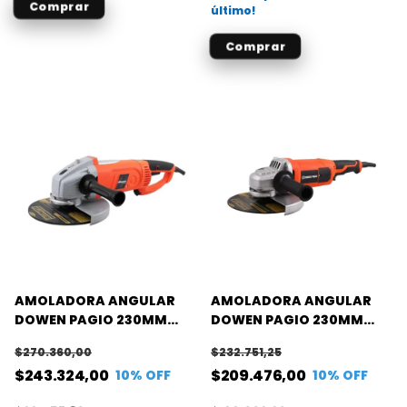
último!
AMOLADORA ANGULAR
AMOLADORA ANGULAR
DOWEN PAGIO 230MM
DOWEN PAGIO 230MM
2300W (MAGNUM)
2100W
$270.360,00
$232.751,25
$243.324,00
$209.476,00
10
% OFF
10
% OFF