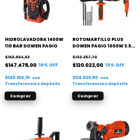
HIDROLAVADORA 1400W
ROTOMARTILLO PLUS
110 BAR DOWEN PAGIO
DOWEN PAGIO 1000W 3.5J
CON ACCESORIOS
$163.864,63
$133.357,70
$147.478,00
$120.022,00
10
% OFF
10
% OFF
$140.104,10
$114.020,90
con
con
Transferencia o depósito
Transferencia o depósito