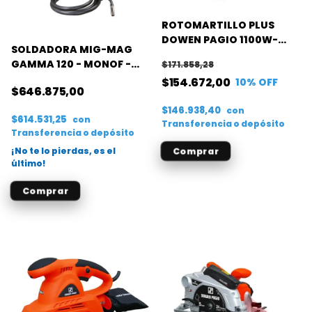
ROTOMARTILLO PLUS
DOWEN PAGIO 1100W-
SOLDADORA MIG-MAG
5.5J
GAMMA 120 - MONOF -
$171.858,28
60-120 AMP.- ALAMBRE
$154.672,00
10
% OFF
$646.875,00
06-08 MM
$146.938,40
con
$614.531,25
con
Transferencia o depósito
Transferencia o depósito
¡No te lo pierdas, es el
último!