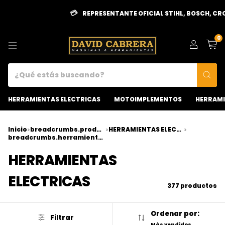
REPRESENTANTE OFICIAL STIHL, BOSCH, CROSSMASTER Y
0
HERRAMIENTAS ELECTRICAS
MOTOIMPLEMENTOS
HERRAMI
Inicio
breadcrumbs.product-category
HERRAMIENTAS ELECTRICAS
>
>
>
breadcrumbs.herramienta-oscilante
HERRAMIENTAS
ELECTRICAS
377 productos
Ordenar por:
Filtrar
Más vendidos