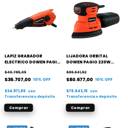
LAPIZ GRABADOR
LIJADORA ORBITAL
ELECTRICO DOWEN PAGIO
DOWEN PAGIO 220W
15W
140X140X80
$40.785,05
$89.641,52
$36.707,00
$80.677,00
10
% OFF
10
% OFF
$34.871,65
$76.643,15
con
con
Transferencia o depósito
Transferencia o depósito