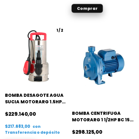
1
/
2
BOMBA DESAGOTE AGUA
SUCIA MOTORARG 1.5HP
SM INOX 150
BOMBA CENTRIFUGA
$229.140,00
MOTORARG 1 1/2HP BC 150
M
$217.683,00
con
$298.125,00
Transferencia o depósito