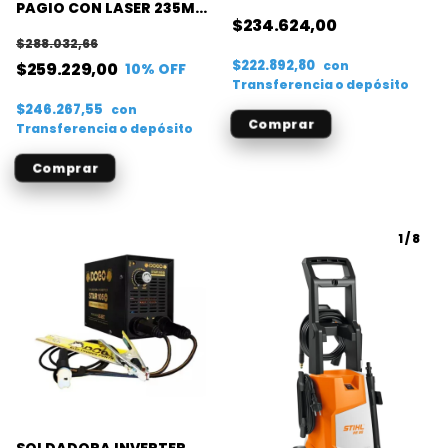
MODERNA MMA.
PAGIO CON LASER 235MM
$234.624,00
1800W
$288.032,66
$222.892,80
con
$259.229,00
10
% OFF
Transferencia o depósito
$246.267,55
con
Transferencia o depósito
1
/
8
SOLDADORA INVERTER